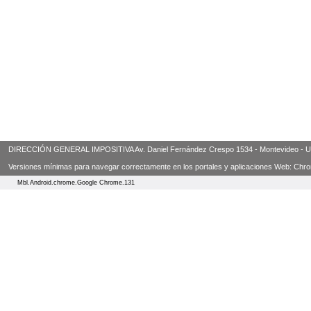
DIRECCIÓN GENERAL IMPOSITIVA Av. Daniel Fernández Crespo 1534 - Montevideo - Urugua
Versiones mínimas para navegar correctamente en los portales y aplicaciones Web: Chrome 3
Mbl.Android.chrome.Google Chrome.131