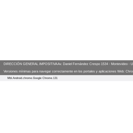
DIRECCIÓN GENERAL IMPOSITIVA Av. Daniel Fernández Crespo 1534 - Montevideo - Urugua
Versiones mínimas para navegar correctamente en los portales y aplicaciones Web: Chrome 3
Mbl.Android.chrome.Google Chrome.131