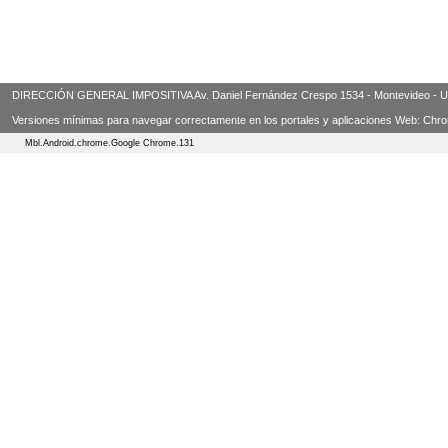
DIRECCIÓN GENERAL IMPOSITIVA Av. Daniel Fernández Crespo 1534 - Montevideo - Urugua
Versiones mínimas para navegar correctamente en los portales y aplicaciones Web: Chrome 3
Mbl.Android.chrome.Google Chrome.131