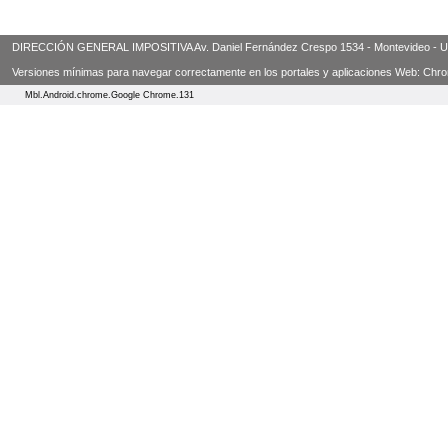
DIRECCIÓN GENERAL IMPOSITIVA Av. Daniel Fernández Crespo 1534 - Montevideo - Urugua
Versiones mínimas para navegar correctamente en los portales y aplicaciones Web: Chrome 3
Mbl.Android.chrome.Google Chrome.131