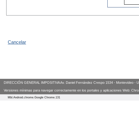
DIRECCIÓN GENERAL IMPOSITIVA Av. Daniel Fernández Crespo 1534 - Montevideo - Urugua
Versiones mínimas para navegar correctamente en los portales y aplicaciones Web: Chrome 3
Mbl.Android.chrome.Google Chrome.131