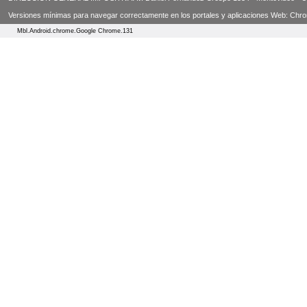
Versiones mínimas para navegar correctamente en los portales y aplicaciones Web: Chrome 3
Mbl.Android.chrome.Google Chrome.131