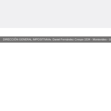
DIRECCIÓN GENERAL IMPOSITIVA Av. Daniel Fernández Crespo 1534 - Montevideo - Urugua