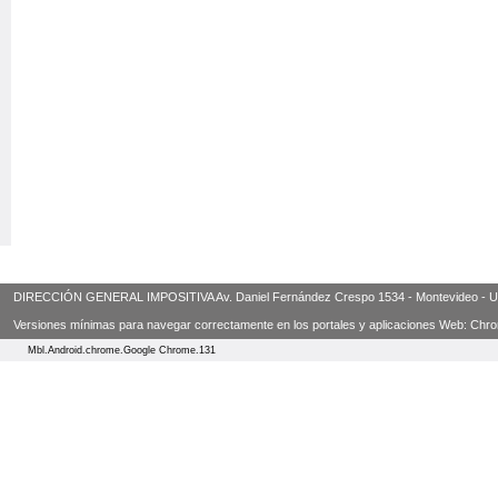
DIRECCIÓN GENERAL IMPOSITIVA Av. Daniel Fernández Crespo 1534 - Montevideo - Urugua
Versiones mínimas para navegar correctamente en los portales y aplicaciones Web: Chrome 3
Mbl.Android.chrome.Google Chrome.131