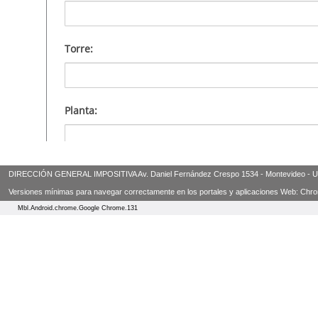
DIRECCIÓN GENERAL IMPOSITIVA Av. Daniel Fernández Crespo 1534 - Montevideo - Urugua
Versiones mínimas para navegar correctamente en los portales y aplicaciones Web: Chrome 3
Mbl.Android.chrome.Google Chrome.131