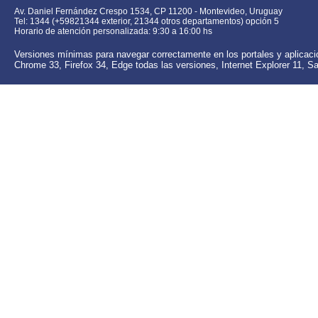
Av. Daniel Fernández Crespo 1534, CP 11200 - Montevideo, Uruguay
Tel: 1344 (+59821344 exterior, 21344 otros departamentos) opción 5
Horario de atención personalizada: 9:30 a 16:00 hs
Versiones mínimas para navegar correctamente en los portales y aplica
Chrome 33,
Firefox 34, Edge todas las versiones,
Internet Explorer 11,
Sa