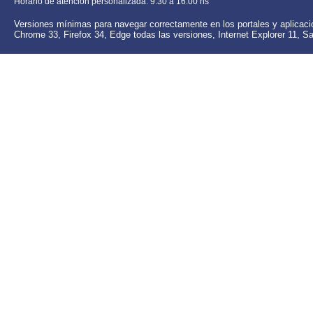
Horario de atención personalizada: 9:30 a 16:00 hs
Versiones mínimas para navegar correctamente en los portales y aplica
Chrome 33,
Firefox 34, Edge todas las versiones,
Internet Explorer 11,
Sa