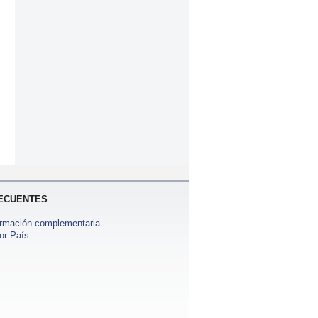
ECUENTES
ormación complementaria
or País