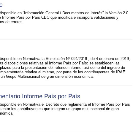
e
isponible en “Información General / Documentos de Interés” la Versión 2.0
e Informe País por País CBC que modifica e incorpora validaciones y
os de errores.
isponible en Normativa la Resolución Nº 094/2019 , de 4 de enero de 2019,
as disposiciones relativas al Informe País por País: se establecen las
plazos para la presentación del referido informe, así como del ingreso de
mplementaria relativa al mismo, por parte de los contribuyentes de IRAE
e un Grupo Multinacional de gran dimensión económica.
entario Informe País por País
isponible en Normativa el Decreto que reglamenta el Informe País por País
entar los contribuyentes que integran un grupo multinacional de gran
onómica.