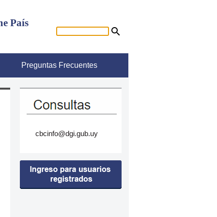
me País
Preguntas Frecuentes
cbcinfo@dgi.gub.uy