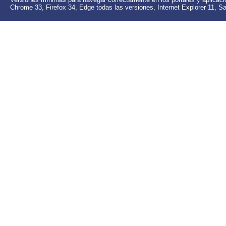
Chrome 33,
Firefox 34, Edge todas las versiones,
Internet Explorer 11,
Sa