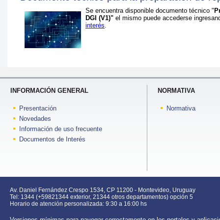
Se encuentra disponible documento técnico "
P
DGI (V1)"
el mismo puede accederse ingresan
interés
.
INFORMACIÓN GENERAL
NORMATIVA
Presentación
Normativa
Novedades
Información de uso frecuente
Documentos de Interés
Av. Daniel Fernández Crespo 1534, CP 11200 - Montevideo, Uruguay
Tel: 1344 (+59821344 exterior, 21344 otros departamentos) opción 5
Horario de atención personalizada: 9:30 a 16:00 hs
Versiones mínimas para navegar correctamente en los portales y aplica