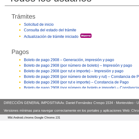
DIRECCIÓN GENERAL IMPOSITIVA Av. Daniel Fernández Crespo 1534 - Montevideo - Urugua
Versiones mínimas para navegar correctamente en los portales y aplicaciones Web: Chrome 3
Mbl.Android.chrome.Google Chrome.131