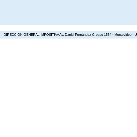
DIRECCIÓN GENERAL IMPOSITIVA Av. Daniel Fernández Crespo 1534 - Montevideo - Urugua