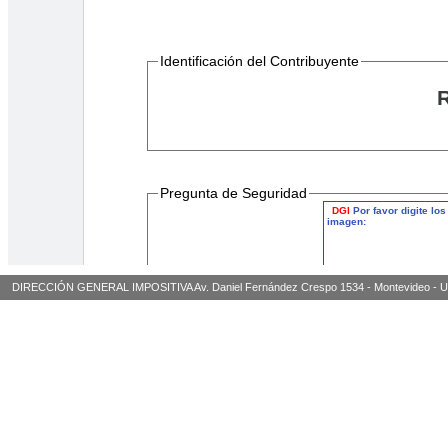
DIRECCIÓN GENERAL IMPOSITIVA Av. Daniel Fernández Crespo 1534 - Montevideo - Urugua