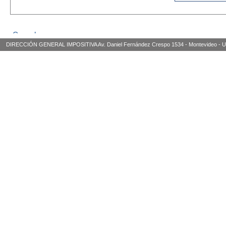
DIRECCIÓN GENERAL IMPOSITIVA Av. Daniel Fernández Crespo 1534 - Montevideo - Urugua