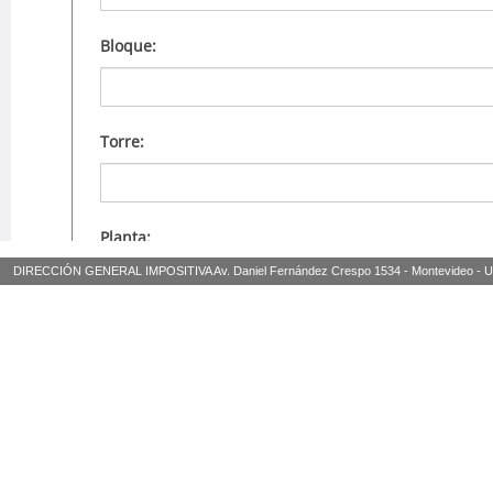
DIRECCIÓN GENERAL IMPOSITIVA Av. Daniel Fernández Crespo 1534 - Montevideo - Urugua