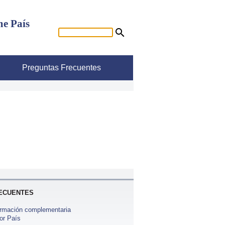
me País
Preguntas Frecuentes
ECUENTES
ormación complementaria
or País