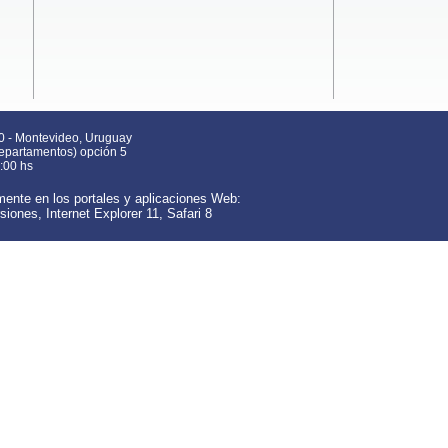
0 - Montevideo, Uruguay
departamentos) opción 5
:00 hs
ente en los portales y aplicaciones Web:
rsiones,
Internet Explorer 11,
Safari 8