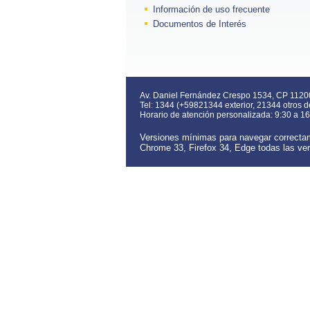
Información de uso frecuente
Documentos de Interés
Av. Daniel Fernández Crespo 1534, CP 1120
Tel: 1344 (+59821344 exterior, 21344 otros 
Horario de atención personalizada: 9:30 a 16
Versiones mínimas para navegar correctam
Chrome 33,
Firefox 34, Edge todas las ve