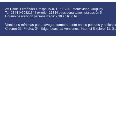
Av. Daniel Fernández Crespo 1534, CP 11200 - Montevideo, Uruguay
Tel: 1344 (+59821344 exterior, 21344 otros departamentos) opción 5
Horario de atención personalizada: 9:30 a 16:00 hs
Versiones mínimas para navegar correctamente en los portales y aplica
Chrome 33,
Firefox 34, Edge todas las versiones,
Internet Explorer 11,
Sa